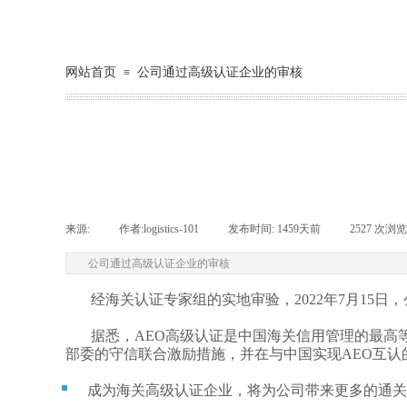
网站首页
公司通过高级认证企业的审核
≡
来源:
|
作者:
logistics-101
|
发布时间:
1459天前
|
2527
次浏览
公司通过高级认证企业的审核
经海关认证专家组的实地审验，2022年7月15日
据悉，AEO高级认证是中国海关信用管理的最高等
部委的守信联合激励措施，并在与中国实现AEO互认
成为海关高级认证企业，将为公司带来更多的通关